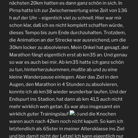
nächsten 20km hatten es dann ganz schön in sich. In
Pirna hatte ich zur Zwischenwertung eine Zeit von 1:36
h auf der Uhr – eigentich viel zu schnell. Hier war mir
schon klar, daß ich es nicht komplett schaffen würde,
dieses Tempo bis zum Ende durchzuhalten. Trotzdem,
die Animation an der Strecke war ausreichend, um die
30km locker zu absolvieren. Mein Onkel hat gesagt, der
Marathon fängt eigentlich erst ab km35 an. Und genau
so war es auch bei mir. Ab km35 hatte ich ganz schön
zu tun, hinterherzukommen, mußte ab und zu eine
kleine Wanderpause einlegen. Aber das Ziel in den
Augen, den Marathon in 4 Stunden zu absolvieren,
konnte ich ab km38 wieder wunderbar laufen. Und der
Endspurt ins Stadion, hat dann ab km 41,5 auch nicht
mehr wirklich weh getan. Es war also insgesamt ein
wirklich guter Trainingslauf
und die Knochen
waren auch nach 42km noch nicht kaputt. So kam ich
letztendlich als 65ster in meiner Altersklasse ins Ziel
und bin damit nicht der Letze! Ich kann eigentlich nur