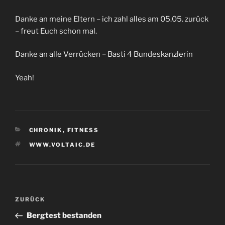
Danke an meine Eltern – ich zahl alles am 05.05. zurück
– freut Euch schon mal.
Danke an alle Verrücken – Basti 4 Bundeskanzlerin
Yeah!
KATEGORIEN
CHRONIK
,
FITNESS
SCHLAGWÖRTER
WWW.VOLTAIC.DE
Beitrags-
Vorheriger
ZURÜCK
Navigation
Beitrag
Bergtest bestanden