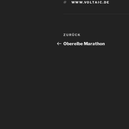
SCHLAGWÖRTER
WWW.VOLTAIC.DE
Beitrags-
Vorheriger
ZURÜCK
Navigation
Beitrag
Oberelbe Marathon