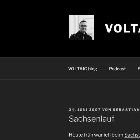
Zum
Inhalt
springen
VOLT
VOLTAIC blog
Podcast
S
VERÖFFENTLICHT
24. JUNI 2007
VON
SEBASTIAN
AM
Sachsenlauf
Heute früh war ich beim
Sachse