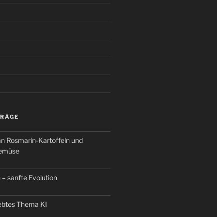
TRÄGE
an Rosmarin-Kartoffeln und
Gemüse
 – sanfte Evolution
iebtes Thema KI