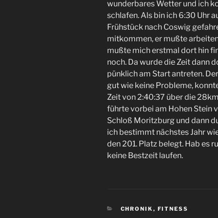
wunderbares Wetter und ich kon
schlafen. Als bin ich 6:30 Uhr
Frühstück nach Coswig gefahre
mitkommen, er mußte arbeiten. 
mußte mich erstmal dort hin f
noch. Da wurde die Zeit dann 
pünklich am Start antreten. De
gut wie keine Probleme, konnte
Zeit von 2:40:37 über die 28k
führte vorbei am Hohen Stein
Schloß Moritzburg und dann du
ich bestimmt nächstes Jahr wie
den 201. Platz belegt. Hab es r
keine Bestzeit laufen.
KATEGORIEN
CHRONIK
,
FITNESS