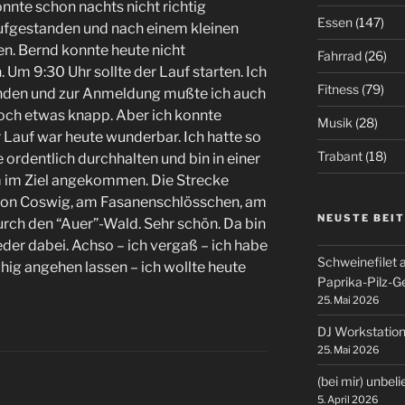
nte schon nachts nicht richtig
Essen
(147)
 aufgestanden und nach einem kleinen
n. Bernd konnte heute nicht
Fahrrad
(26)
Um 9:30 Uhr sollte der Lauf starten. Ich
Fitness
(79)
inden und zur Anmeldung mußte ich auch
doch etwas knapp. Aber ich konnte
Musik
(28)
r Lauf war heute wunderbar. Ich hatte so
Trabant
(18)
 ordentlich durchhalten und bin in einer
m im Ziel angekommen. Die Strecke
 von Coswig, am Fasanenschlösschen, am
NEUSTE BEI
rch den “Auer”-Wald. Sehr schön. Da bin
der dabei. Achso – ich vergaß – ich habe
Schweinefilet 
uhig angehen lassen – ich wollte heute
Paprika-Pilz-
25. Mai 2026
DJ Workstation
25. Mai 2026
(bei mir) unbel
5. April 2026