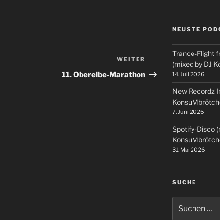
NEUSTE POD
Trance-Flight f
WEITER
Nächster
(mixed by DJ 
Beitrag
11. Oberelbe-Marathon
14. Juli 2026
New Recordz In
KonsuMbrötch
7. Juni 2026
Spotify-Disco 
KonsuMbrötch
31. Mai 2026
SUCHE
Suchen
nach: