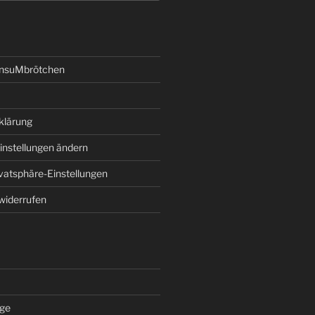
onsuMbrötchen
klärung
instellungen ändern
ivatsphäre-Einstellungen
 widerrufen
äge