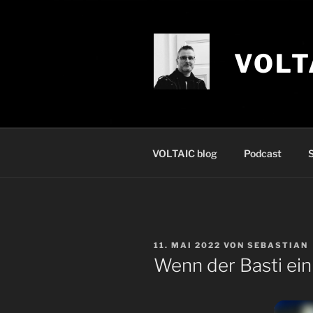
Zum
Inhalt
springen
VOLT
VOLTAIC blog
Podcast
S
VERÖFFENTLICHT
11. MAI 2022
VON
SEBASTIAN
AM
Wenn der Basti ein