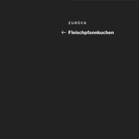
Beitrags-
Vorheriger
ZURÜCK
Navigation
Beitrag
Fleischpfannkuchen