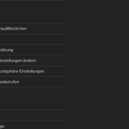
onsuMbrötchen
klärung
instellungen ändern
ivatsphäre-Einstellungen
 widerrufen
äge