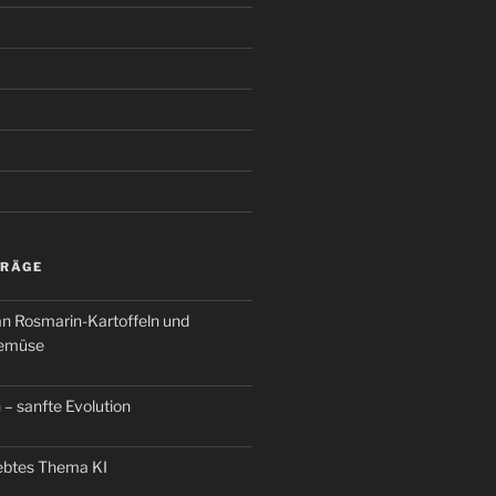
TRÄGE
an Rosmarin-Kartoffeln und
Gemüse
 – sanfte Evolution
iebtes Thema KI