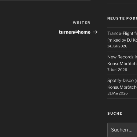
NEUSTE POD
WEITER
Nächster
Beitrag
turnen@home
Trance-Flight f
(mixed by DJ 
14. Juli 2026
New Recordz In
KonsuMbrötch
7. Juni 2026
Spotify-Disco 
KonsuMbrötch
31. Mai 2026
SUCHE
Suchen
nach: